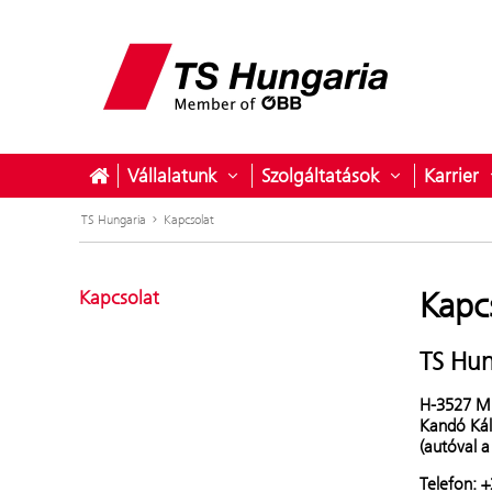
Vállalatunk
Szolgáltatások
Karrier
Almenü megnyitása ehhez: Válla
Almenü megn
TS Hungaria
Kapcsolat
Kapc
Kapcsolat
TS Hun
H-3527 Mi
Kandó Kál
(autóval a
Telefon: 