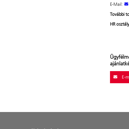
E-Mail:
További t
HR osztál
Ügyfélm
ajánlatk
E-ma