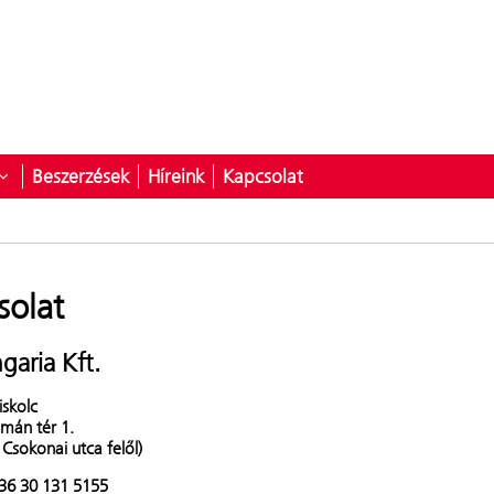
Beszerzések
Híreink
Kapcsolat
latunk
yitása ehhez: Szolgáltatások
Almenü megnyitása ehhez: Karrier
solat
garia Kft.
skolc
mán tér 1.
 Csokonai utca felől)
+36 30 131 5155