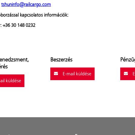
tshuninfo@railcargo.com
oborzással kapcsolatos információk:
y: +36 30 148 0232
enedzsment,
Beszerzés
Pénzü
érés
E-mail küldése
E
il küldése