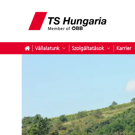
Vállalatunk
Szolgáltatások
Karrier
Almenü megnyitása ehhez: Válla
Almenü megn