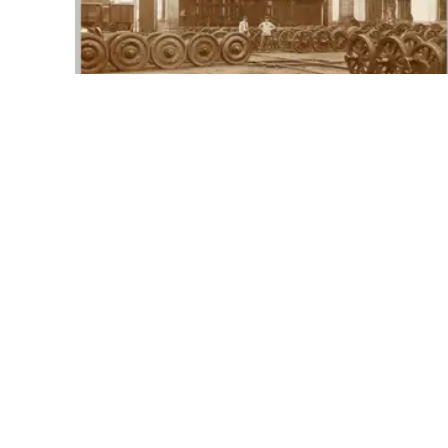
További linkek
Riport
Kapcsolat
TSzikrá
Aktuális állásajánlatok
Energeti
Sajtó
Aktuális ajánlattételek