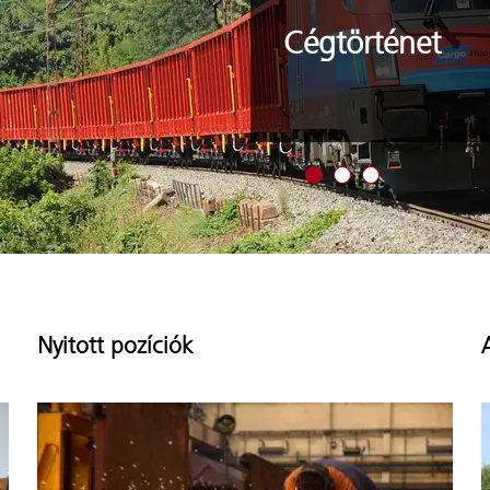
Cégtörténet
Show ajánlat 1
Show ajánlat 2
Show ajánlat 3
Nyitott pozíciók