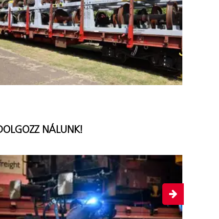
DOLGOZZ NÁLUNK!
TANU