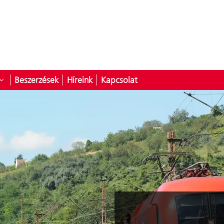
Beszerzések
Híreink
Kapcsolat
latunk
yitása ehhez: Szolgáltatások
Almenü megnyitása ehhez: Karrier