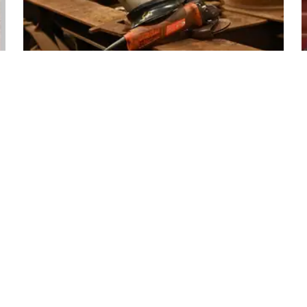
jaink
ÖBB-Konszern
k
konzern.oebb.at
kai szakreferens riport
ts.oebb.at