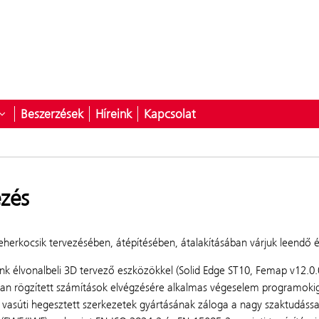
Beszerzések
Híreink
Kapcsolat
latunk
yitása ehhez: Szolgáltatások
Almenü megnyitása ehhez: Karrier
ezés
teherkocsik tervezésében, átépítésében, átalakításában várjuk leendő
k élvonalbeli 3D tervező eszközökkel (Solid Edge ST10, Femap v12.0.0
ban rögzített számítások elvégzésére alkalmas végeselem programoki
 vasúti hegesztett szerkezetek gyártásának záloga a nagy szaktudáss