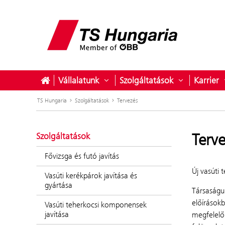
Vállalatunk
Szolgáltatások
Karrier
Almenü megnyitása ehhez: Válla
Almenü megn
TS Hungaria
Szolgáltatások
Tervezés
Terv
Szolgáltatások
Fővizsga és futó javítás
Új vasúti 
Vasúti kerékpárok javítása és
gyártása
Társaságun
előírások
Vasúti teherkocsi komponensek
javítása
megfelelő