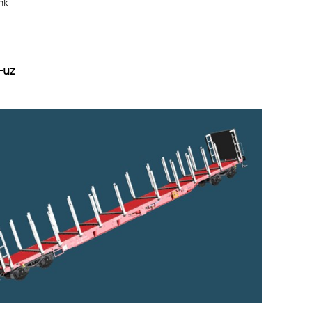
nk.
-uz