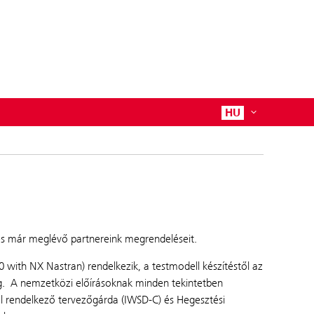
HU
 és már meglévő partnereink megrendeléseit.
 with NX Nastran) rendelkezik, a testmodell készítéstől az
g. A nemzetközi előírásoknak minden tekintetben
al rendelkező tervezőgárda (IWSD-C) és Hegesztési