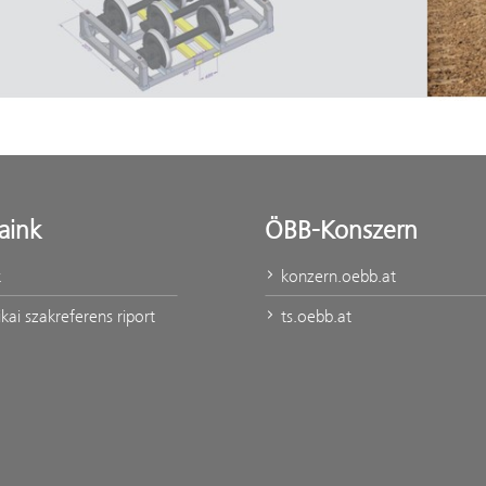
jaink
ÖBB-Konszern
k
konzern.oebb.at
kai szakreferens riport
ts.oebb.at