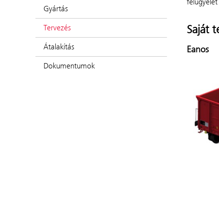
felügyelet
Gyártás
Saját t
Tervezés
Átalakítás
Eanos
Dokumentumok