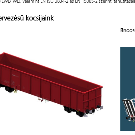
 (EWE/IWE), valamint EN ISO 3834-2 és EN 15085-2 szerinti tanúsításai
ervezésű kocsijaink
Rnoos